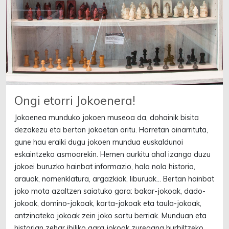
Ongi etorri Jokoenera!
Jokoenea munduko jokoen museoa da, dohainik bisita
dezakezu eta bertan jokoetan aritu. Horretan oinarrituta,
gune hau eraiki dugu jokoen mundua euskaldunoi
eskaintzeko asmoarekin. Hemen aurkitu ahal izango duzu
jokoei buruzko hainbat informazio, hala nola historia,
arauak, nomenklatura, argazkiak, liburuak… Bertan hainbat
joko mota azaltzen saiatuko gara: bakar-jokoak, dado-
jokoak, domino-jokoak, karta-jokoak eta taula-jokoak,
antzinateko jokoak zein joko sortu berriak. Munduan eta
historian zehar ibiliko gara jokoak zuregana hurbiltzeko.