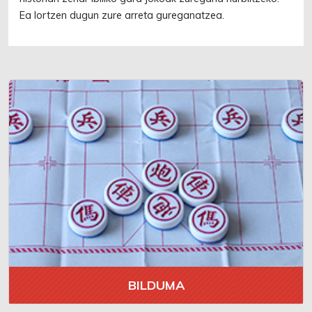
Ea lortzen dugun zure arreta gureganatzea.
BILDUMA