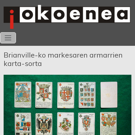
Brianville-ko markesaren armarrien
karta-sorta