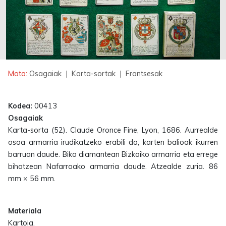
Mota:
Osagaiak
| Karta-sortak
| Frantsesak
Kodea:
00413
Osagaiak
Karta-sorta (52). Claude Oronce Fine, Lyon, 1686. Aurrealde
osoa armarria irudikatzeko erabili da, karten balioak ikurren
barruan daude. Biko diamantean Bizkaiko armarria eta errege
bihotzean Nafarroako armarria daude. Atzealde zuria. 86
mm × 56 mm.
Materiala
Kartoia.