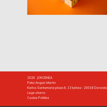
2026 · JOKOENEA
Patxi Angulo Martin
Karlos Santamaria plaza 6, 13 behea - 20018 Donosti
Lege oharra
Cookie Politika