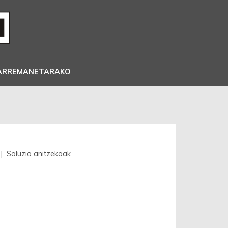
ARREMANETARAKO
| Soluzio anitzekoak