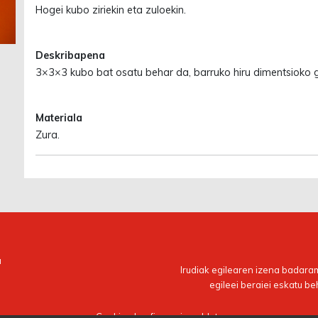
Hogei kubo ziriekin eta zuloekin.
Deskribapena
3×3×3 kubo bat osatu behar da, barruko hiru dimentsioko 
Materiala
Zura.
a
Irudiak egilearen izena badaram
egileei beraiei eskatu be
Cookien konfigurazioa aldatu