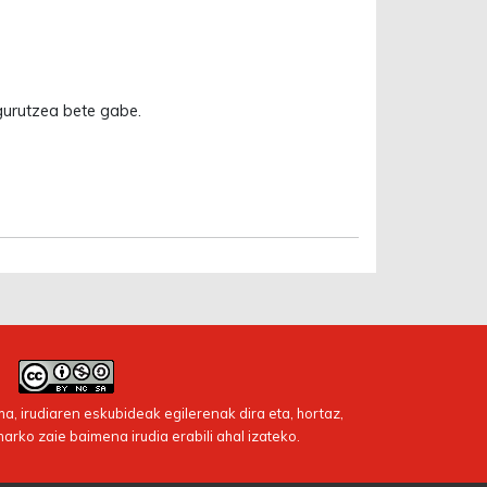
gurutzea bete gabe.
a, irudiaren eskubideak egilerenak dira eta, hortaz,
harko zaie baimena irudia erabili ahal izateko.