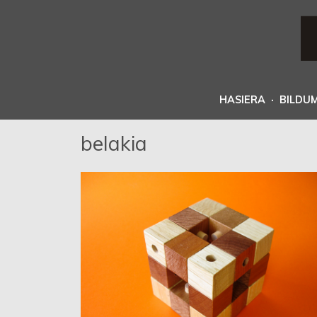
HASIERA
·
BILDU
belakia