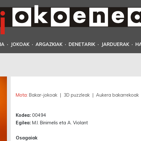
MA
·
JOKOAK
·
ARGAZKIAK
·
DENETARIK
·
JARDUERAK
·
H
Erabilgarri
Mota:
Bakar-jokoak
| 3D puzzleak
| Aukera bakarrekoak
Kodea:
00494
Egilea:
M.I. Binimelis eta A. Violant
Osagaiak