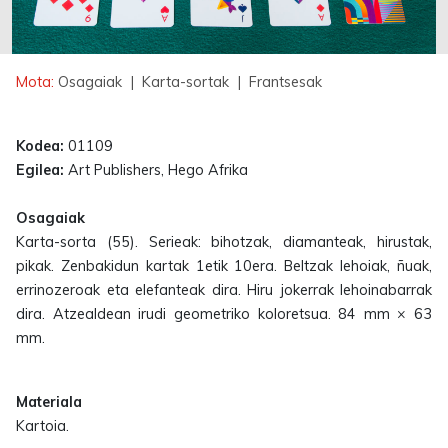
Mota:
Osagaiak
| Karta-sortak
| Frantsesak
Kodea:
01109
Egilea:
Art Publishers, Hego Afrika
Osagaiak
Karta-sorta (55). Serieak: bihotzak, diamanteak, hirustak,
pikak. Zenbakidun kartak 1etik 10era. Beltzak lehoiak, ñuak,
errinozeroak eta elefanteak dira. Hiru jokerrak lehoinabarrak
dira. Atzealdean irudi geometriko koloretsua. 84 mm × 63
mm.
Materiala
Kartoia.