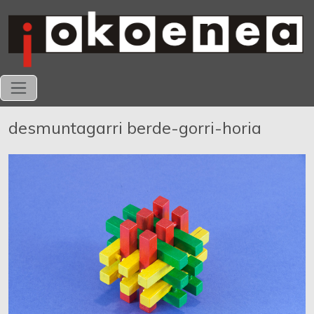
desmuntagarri berde-gorri-horia