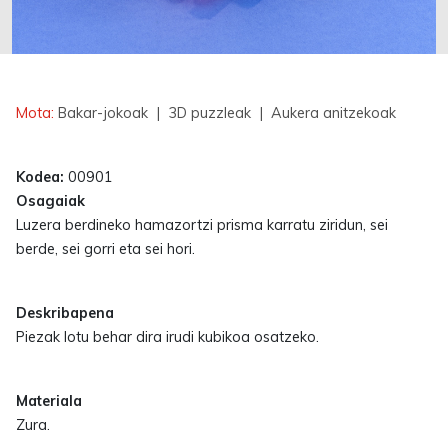
Erabilgarri
Mota:
Bakar-jokoak
| 3D puzzleak
| Aukera anitzekoak
Kodea:
00901
Osagaiak
Luzera berdineko hamazortzi prisma karratu ziridun, sei
berde, sei gorri eta sei hori.
Deskribapena
Piezak lotu behar dira irudi kubikoa osatzeko.
Materiala
Zura.