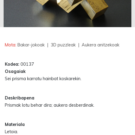
Erabilgarri
Mota:
Bakar-jokoak
| 3D puzzleak
| Aukera anitzekoak
Kodea:
00137
Osagaiak
Sei prisma karratu hainbat koskarekin.
Deskribapena
Prismak lotu behar dira; aukera desberdinak.
Materiala
Letoia.