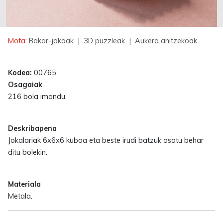
Mota:
Bakar-jokoak
| 3D puzzleak
| Aukera anitzekoak
Kodea:
00765
Osagaiak
216 bola imandu.
Deskribapena
Jokalariak 6x6x6 kuboa eta beste irudi batzuk osatu behar
ditu bolekin.
Materiala
Metala.