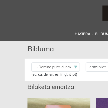
HASIERA
·
BILDU
Bilduma
(eu, ca, de, en, es, fr, gl, it, pt)
Bilaketa emaitza: