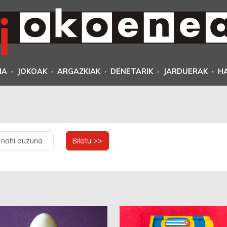
MA
·
JOKOAK
·
ARGAZKIAK
·
DENETARIK
·
JARDUERAK
·
H
Bilatu >>