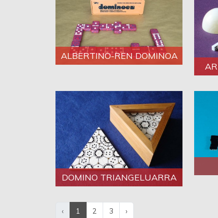
ALBERTINO-REN DOMINOA
AR
DOMINO TRIANGELUARRA
‹
1
2
3
›