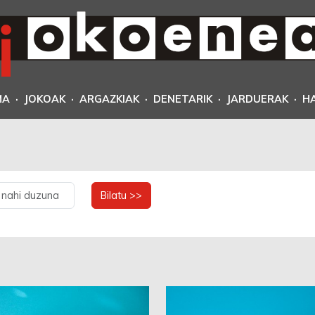
MA
·
JOKOAK
·
ARGAZKIAK
·
DENETARIK
·
JARDUERAK
·
H
Bilatu >>