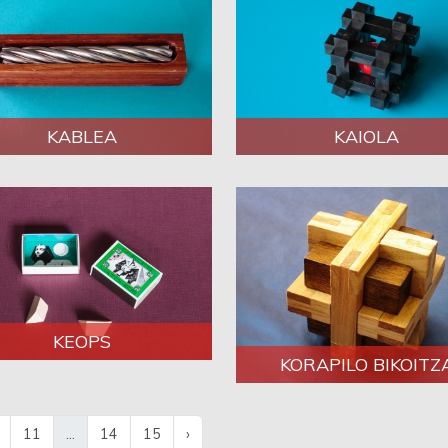
KABLEA
KAIOLA
KEOPS
KORAPILO BIKOITZ
11
...
14
15
›