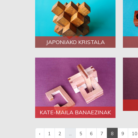
JAPONIAKO KRISTALA
KATE-MAILA BANAEZINAK
‹
1
2
...
5
6
7
8
9
10