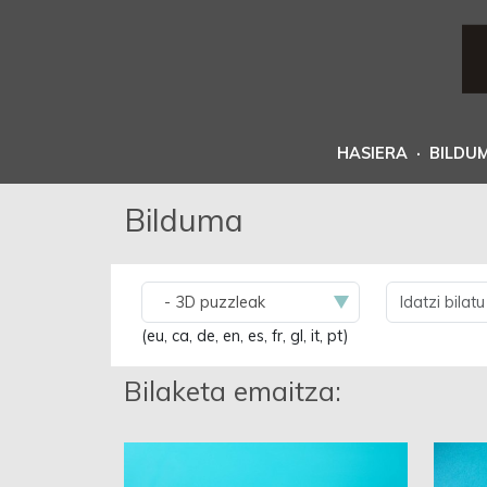
HASIERA
·
BILDU
Bilduma
(eu, ca, de, en, es, fr, gl, it, pt)
Bilaketa emaitza: