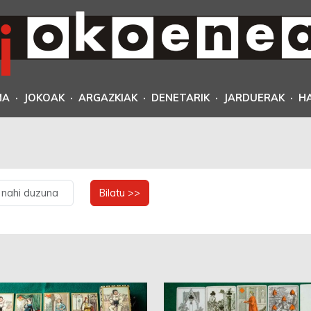
MA
·
JOKOAK
·
ARGAZKIAK
·
DENETARIK
·
JARDUERAK
·
H
Bilatu >>