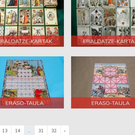
ERALDATZE-KARTAK
ERALDATZE-KARTA
ERASO-TAULA
ERASO-TAULA
13
14
...
31
32
›