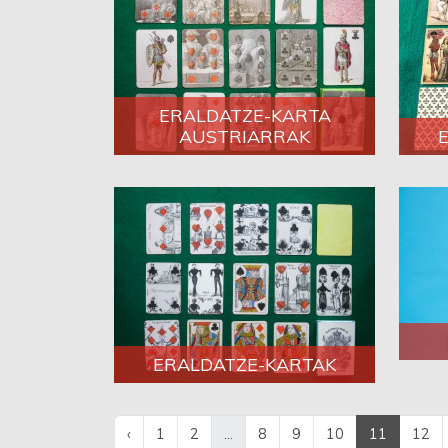
ERALDATZE-KARTA
AUSTRIARRAK
ERALDATZE-KARTAK
‹
1
2
...
8
9
10
11
12