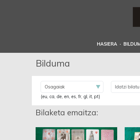
HASIERA
·
BILDU
Bilduma
(eu, ca, de, en, es, fr, gl, it, pt)
Bilaketa emaitza: