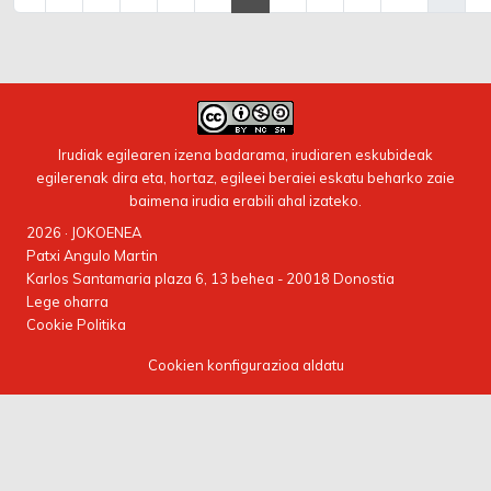
Irudiak egilearen izena badarama, irudiaren eskubideak
egilerenak dira eta, hortaz, egileei beraiei eskatu beharko zaie
baimena irudia erabili ahal izateko.
2026 · JOKOENEA
Patxi Angulo Martin
Karlos Santamaria plaza 6, 13 behea - 20018 Donostia
Lege oharra
Cookie Politika
Cookien konfigurazioa aldatu