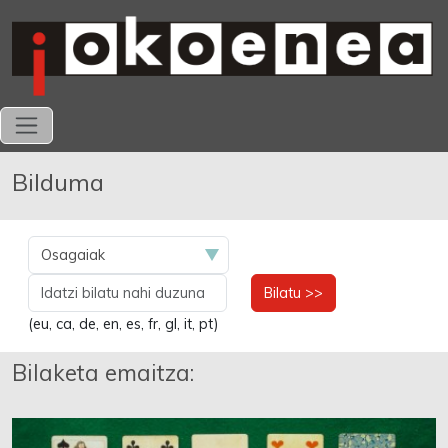
Bilduma
Bilatu >>
(eu, ca, de, en, es, fr, gl, it, pt)
Bilaketa emaitza: