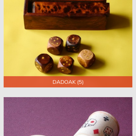
DADOAK (5)