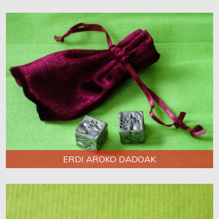
ERDI AROKO DADOAK