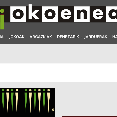
MA
·
JOKOAK
·
ARGAZKIAK
·
DENETARIK
·
JARDUERAK
·
H