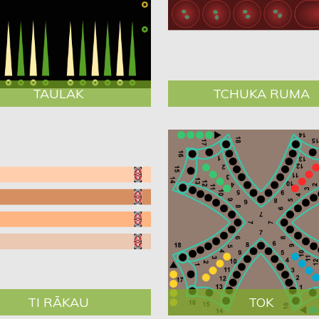
TAULAK
TCHUKA RUMA
TI RĀKAU
TOK