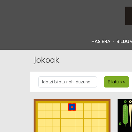
HASIERA
·
BILDU
Jokoak
Bilatu >>