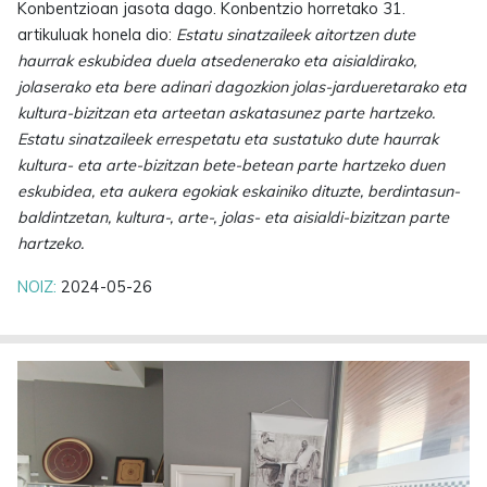
Konbentzioan jasota dago. Konbentzio horretako 31.
artikuluak honela dio:
Estatu sinatzaileek aitortzen dute
haurrak eskubidea duela atsedenerako eta aisialdirako,
jolaserako eta bere adinari dagozkion jolas-jardueretarako eta
kultura-bizitzan eta arteetan askatasunez parte hartzeko.
Estatu sinatzaileek errespetatu eta sustatuko dute haurrak
kultura- eta arte-bizitzan bete-betean parte hartzeko duen
eskubidea, eta aukera egokiak eskainiko dituzte, berdintasun-
baldintzetan, kultura-, arte-, jolas- eta aisialdi-bizitzan parte
hartzeko.
NOIZ:
2024-05-26