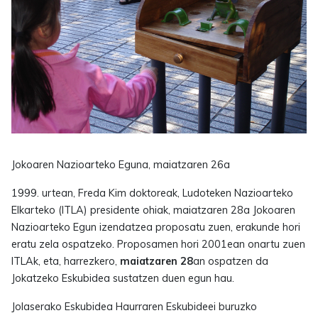
Jokoaren Nazioarteko Eguna, maiatzaren 26a
1999. urtean, Freda Kim doktoreak, Ludoteken Nazioarteko
Elkarteko (ITLA) presidente ohiak, maiatzaren 28a Jokoaren
Nazioarteko Egun izendatzea proposatu zuen, erakunde hori
eratu zela ospatzeko. Proposamen hori 2001ean onartu zuen
ITLAk, eta, harrezkero,
maiatzaren 28
an ospatzen da
Jokatzeko Eskubidea sustatzen duen egun hau.
Jolaserako Eskubidea Haurraren Eskubideei buruzko