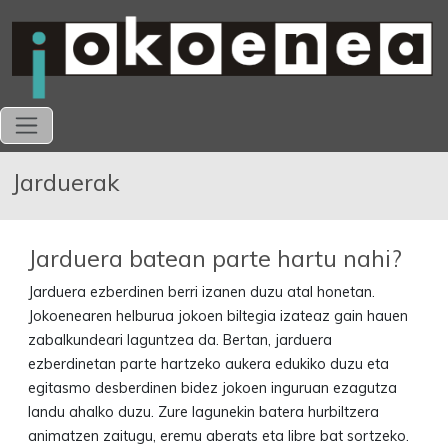
Jarduerak
Jarduera batean parte hartu nahi?
Jarduera ezberdinen berri izanen duzu atal honetan.
Jokoenearen helburua jokoen biltegia izateaz gain hauen
zabalkundeari laguntzea da. Bertan, jarduera
ezberdinetan parte hartzeko aukera edukiko duzu eta
egitasmo desberdinen bidez jokoen inguruan ezagutza
landu ahalko duzu. Zure lagunekin batera hurbiltzera
animatzen zaitugu, eremu aberats eta libre bat sortzeko.