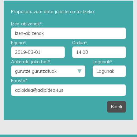
Proposatu zure data jolastera etortzeko:
Izen-abizenak*:
Eguna*:
Ordua*:
Aukeratu joko bat*:
Lagunak*:
Eposta*:
Bidali