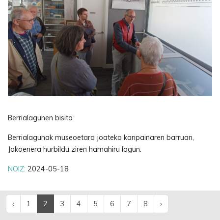
Berrialagunen bisita
Berrialagunak museoetara joateko kanpainaren barruan,
Jokoenera hurbildu ziren hamahiru lagun.
NOIZ:
2024-05-18
‹
1
2
3
4
5
6
7
8
›