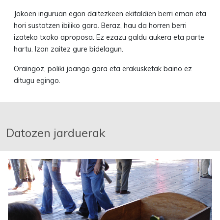
Jokoen inguruan egon daitezkeen ekitaldien berri eman eta
hori sustatzen ibiliko gara. Beraz, hau da horren berri
izateko txoko aproposa. Ez ezazu galdu aukera eta parte
hartu. Izan zaitez gure bidelagun.
Oraingoz, poliki joango gara eta erakusketak baino ez
ditugu egingo.
Datozen jarduerak